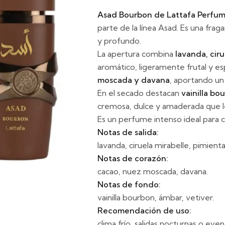
Asad Bourbon de
Lattafa Perfu
parte de la línea Asad. Es una fraga
y profundo.
La apertura combina
lavanda, ciru
aromático, ligeramente frutal y e
moscada y davana
, aportando un
En el secado destacan
vainilla bo
cremosa, dulce y amaderada que l
Es un perfume intenso ideal para c
Notas de salida:
lavanda, ciruela mirabelle, pimienta
Notas de corazón:
cacao, nuez moscada, davana.
Notas de fondo:
vainilla bourbon, ámbar, vetiver.
Recomendación de uso:
clima frío, salidas nocturnas o eve