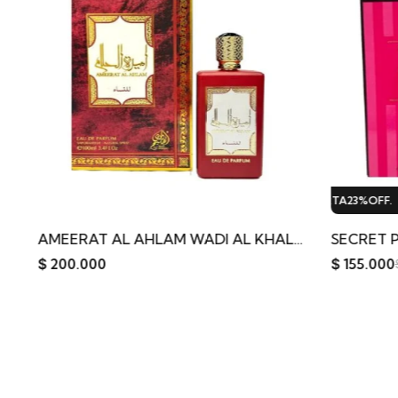
EN OFERTA
23%
OFF.
EN OFERTA
23%
OFF.
EN OFERTA
23%
OFF.
AMEERAT AL AHLAM WADI AL KHALEEJ
$
155.000
$
200.000