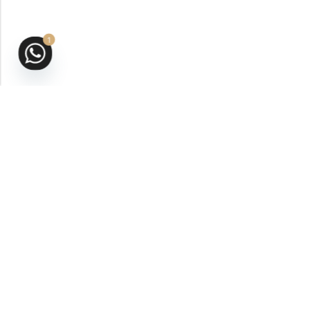
1
San Andrés Isla, Colombia
VER UBICACIÓN
ventas@aromasbybilalrahal.com
314-483-2652