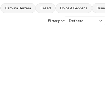
Carolina Herrera
Creed
Dolce & Gabbana
Dumont
Filtrar por: