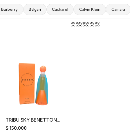
Burberry
Bvlgari
Cacharel
Calvin Klein
Camara
TRIBU SKY BENETTON 100ML
$
150.000