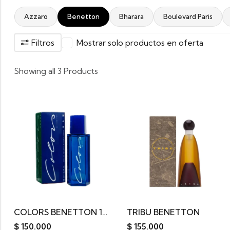
la
Azzaro
Benetton
Bharara
Boulevard Paris
Filtros
Mostrar solo productos en oferta
Showing all 3 Products
COLORS BENETTON 100ML
TRIBU BENETTON
$
150.000
$
155.000