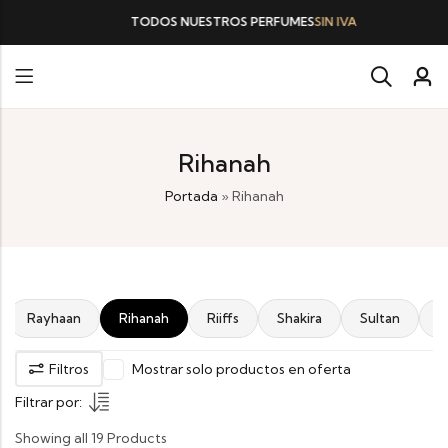
TODOS NUESTROS PERFUMES
SIN IVA
Rihanah
Portada
»
Rihanah
Rayhaan
Rihanah
Riiffs
Shakira
Sultan
T
Filtros
Mostrar solo productos en oferta
Filtrar por:
Showing all 19 Products