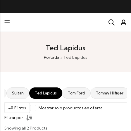
TODOS NUE
Ted Lapidus
Portada
»
Ted Lapidus
a
Sultan
Ted Lapidus
Tom Ford
Tommy Hilfiger
Filtros
Mostrar solo productos en oferta
Filtrar por:
Showing all 2 Products