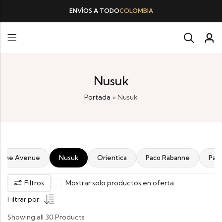
ENVÍOS A TODO
COLOMBIA
Nusuk
Portada
»
Nusuk
iche Avenue
Nusuk
Orientica
Paco Rabanne
Par
Filtros
Mostrar solo productos en oferta
Filtrar por:
Showing all 30 Products