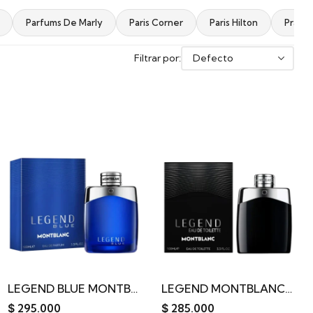
Parfums De Marly
Paris Corner
Paris Hilton
Prada
Filtrar por:
LEGEND BLUE MONTBLANC EDP 100ML
LEGEND MONTBLANC EDT 100ML
$
295.000
$
285.000