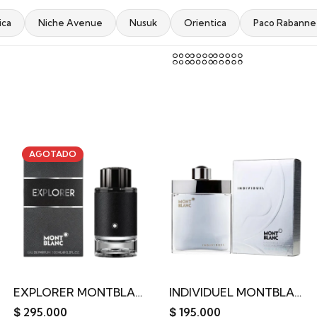
ica
Niche Avenue
Nusuk
Orientica
Paco Rabanne
AGOTADO
EXPLORER MONTBLANC EDP 100ML
INDIVIDUEL MONTBLANC 75ML
$
295.000
$
195.000