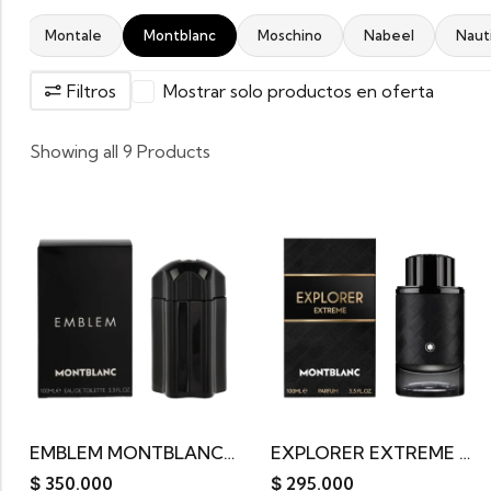
d
Montale
Montblanc
Moschino
Nabeel
Naut
Filtros
Mostrar solo productos en oferta
Showing all 9 Products
EMBLEM MONTBLANC EDT 100ML
EXPLORER EXTREME MONTBLANC 100ML
$
350.000
$
295.000