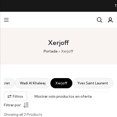
TODOS NUESTRO
Xerjoff
Portada
»
Xerjoff
Secret
Wadi Al Khaleej
Xerjoff
Yves Saint Laurent
Filtros
Mostrar solo productos en oferta
Filtrar por:
Showing all 2 Products