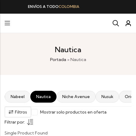
NVÍOS A TODO
COLOMBIA
Nautica
Portada
»
Nautica
Nabeel
Nautica
Niche Avenue
Nusuk
Orien
Filtros
Mostrar solo productos en oferta
Filtrar por:
Single Product Found