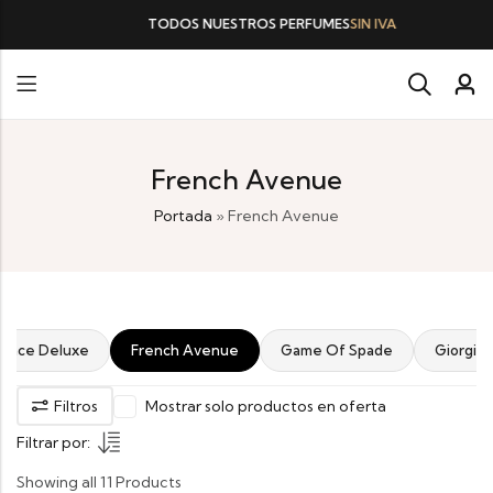
TODOS NUESTROS PERFUMES
SIN IVA
French Avenue
Portada
»
French Avenue
rance Deluxe
French Avenue
Game Of Spade
Giorgio
Filtros
Mostrar solo productos en oferta
Filtrar por:
Showing all 11 Products