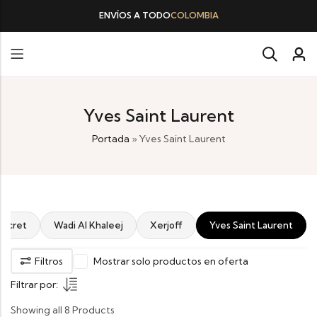
ENVÍOS A TODO
COLOMBIA
Yves Saint Laurent
Portada
»
Yves Saint Laurent
Secret
Wadi Al Khaleej
Xerjoff
Yves Saint Laurent
Filtros
Mostrar solo productos en oferta
Filtrar por:
Showing all 8 Products