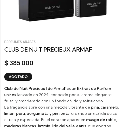
PERFUMES ÁRABES
CLUB DE NUIT PRECIEUX ARMAF
385.000
$
AGOTADO
Club de Nuit Precieux I de
Armaf
es un
Extrait de Parfum
unisex
lanzado en 2024, conocido por su aroma elegante,
frutal y amaderado con un fondo cálido y sofisticado.
La fragancia abre con una mezcla vibrante de
piña, caramelo,
limón, pera, bergamota y pimienta
, creando una salida dulce,
cítrica y especiada. En el corazón aparecen
musgo de roble,
maderas blancas, jazmín, lirio del valle y anís
, que aportan