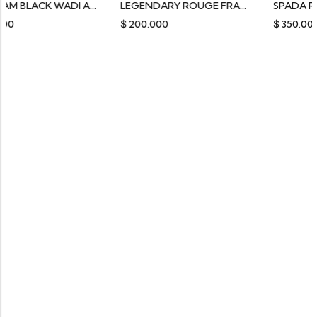
ZARGHAM BLACK WADI AL KHALEEJ
LEGENDARY ROUGE FRAGRANCE DELUXE
SPADA ROUGE SUL
$
200.000
$
350.000