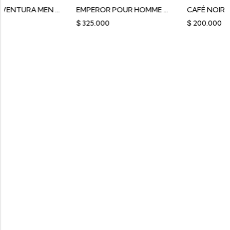
NESSRIN AVENTURA MEN SULTAN
EMPEROR POUR HOMME FRAGRANCE DELUXE
CAFÉ NOIR RIIFFS
$
325.000
$
200.000