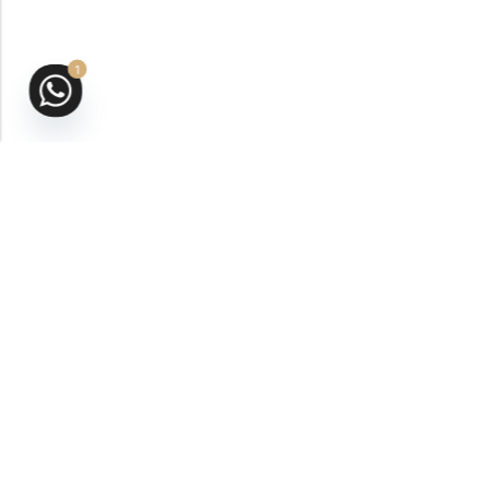
1
San Andrés Isla, Colombia
VER UBICACIÓN
ventas@aromasbybilalrahal.com
314-483-2652