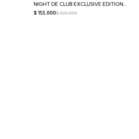
NIGHT DE CLUB EXCLUSIVE EDITION WADI AL KHALEEJ
O’MBRE NOMATE
$
200.000
.000