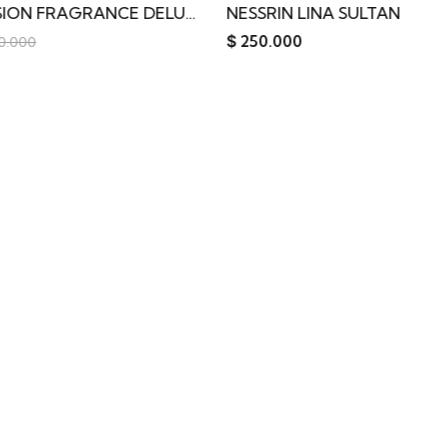
NESSRIN LINA SULTAN
$
250.000
$
155.000
$
200