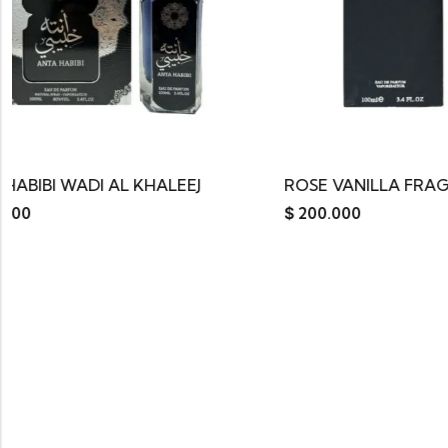
J
ROSE VANILLA FRAGRANCE DELUXE
SUL
$
200.000
$
35