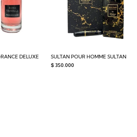
TAN POUR HOMME SULTAN
FARAON AMBER O
0.000
$
300.000