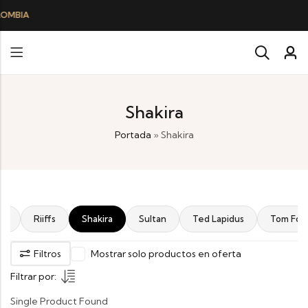
Shakira
Portada
»
Shakira
ah
Riiffs
Shakira
Sultan
Ted Lapidus
Tom For
Filtros
Mostrar solo productos en oferta
Filtrar por:
Single Product Found