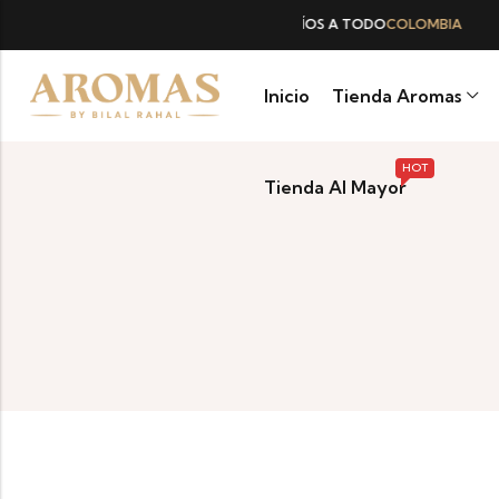
ENVÍOS A TODO
COLOMBIA
Inicio
Tienda Aromas
HOT
Tienda Al Mayor