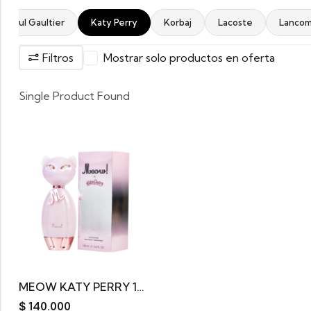
an Paul Gaultier
Katy Perry
Korbaj
Lacoste
Lanco
Filtros
Mostrar solo productos en oferta
Single Product Found
MEOW KATY PERRY 100ML
$
140.000