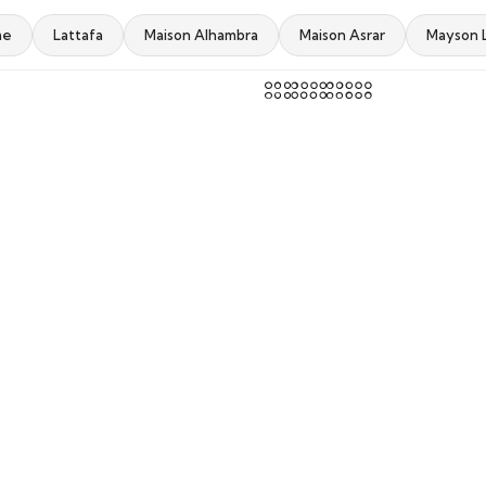
me
Lattafa
Maison Alhambra
Maison Asrar
Mayson 