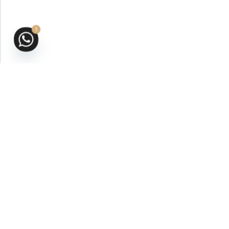
1
San Andrés Isla, Colombia
VER UBICACIÓN
ventas@aromasbybilalrahal.com
314-483-2652