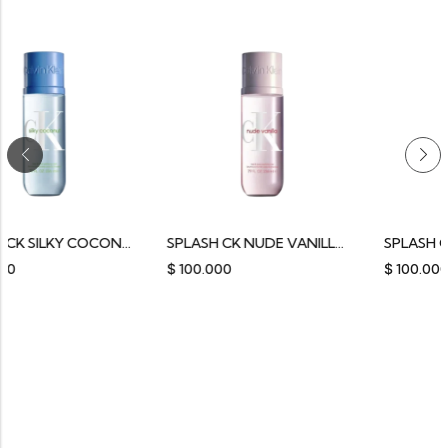
SPLASH CK SILKY COCONUT CALVIN KLEIN 236ML
SPLASH CK NUDE VANILLA CALVIN KLEIN 236ML
100.000
$
100.000
$
10