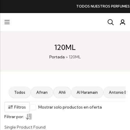
TODOS NUESTROS PERFUMES
SIN IVA
120ML
Portada
»
120ML
Todos
Afnan
Ahli
Al Haramain
Antonio Ba
Filtros
Mostrar solo productos en oferta
Filtrar por:
Single Product Found